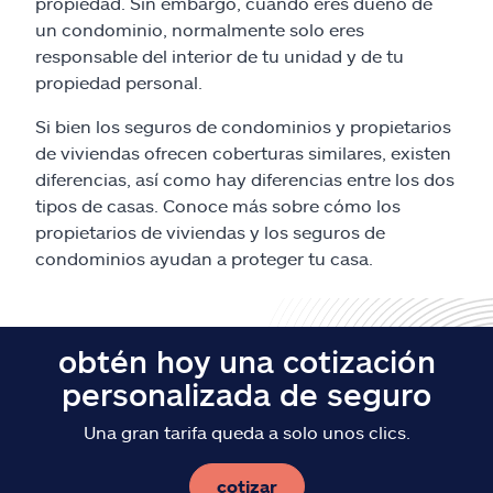
Reclamos
propiedad. Sin embargo, cuando eres dueño de
un condominio, normalmente solo eres
responsable del interior de tu unidad y de tu
Asistencia y apoyo
propiedad personal.
Buscar agente
Si bien los seguros de condominios y propietarios
de viviendas ofrecen coberturas similares, existen
diferencias, así como hay diferencias entre los dos
Explore Allstate
tipos de casas. Conoce más sobre cómo los
propietarios de viviendas y los seguros de
Ashburn, VA 20146
condominios ayudan a proteger tu casa.
English
obtén hoy una cotización
personalizada de seguro
Una gran tarifa queda a solo unos clics.
cotizar