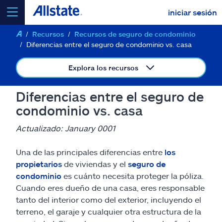
iniciar sesión
Recursos
Recursos de seguro de condominio
seleccionar un producto para
cotizar
Diferencias entre el seguro de condominio vs. casa
Explora los recursos
Diferencias entre el seguro de
Select a Product
condominio vs. casa
Actualizado: January 0001
ir
continuar una cotización
Una de las principales diferencias entre
los
propietarios
de viviendas y el
seguro de
Seguros y más
condominio
es cuánto necesita proteger la póliza.
Cuando eres dueño de una casa, eres responsable
Recursos
tanto del interior como del exterior, incluyendo el
terreno, el garaje y cualquier otra estructura de la