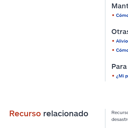
Mant
Cómo 
Otra
Alivi
Cómo 
Para
¿Mi p
Recurso
relacionado
Recurso
desastr