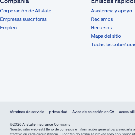
Compañía
Enlaces rápido
Corporación de Allstate
Asistencia y apoyo
Empresas suscritoras
Reclamos
Empleo
Recursos
Mapa del sitio
Todas las cobertura
términos de servicio
privacidad
Aviso de colección en CA
accesibil
©2026 Allstate Insurance Company
Nuestro sitio web está lleno de consejos e información general para ayudarte 
efectivo en cada circunstancia. El contenido arriba se provee solo con propósit