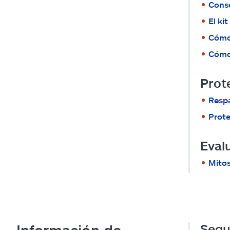
Conse
El ki
Cómo 
Cómo 
Prot
Resp
Prote
Evalu
Mito
Segu