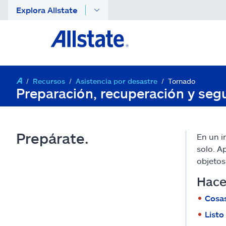
Explora Allstate
Recursos
Asistencia por desastre
Tornado
Preparación, recuperación y seg
Prepárate.
En un i
solo. A
objetos
Hace
Cosas
Listo