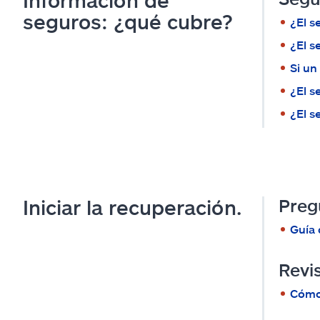
Información de
seguros: ¿qué cubre?
¿El s
¿El s
Si un
¿El s
¿El s
Iniciar la recuperación.
Preg
Guía 
Revi
Cómo 