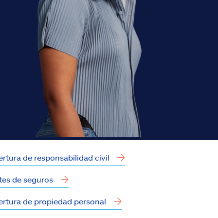
rtura de responsabilidad civil
tes de seguros
rtura de propiedad personal