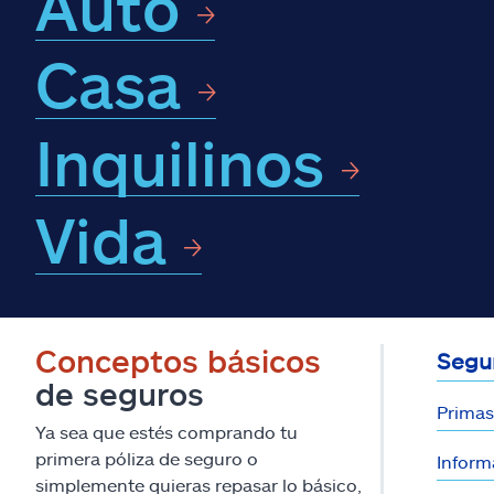
Auto
Casa
Inquilinos
Vida
Conceptos básicos
Segur
de seguros
Primas,
Ya sea que estés comprando tu
primera póliza de seguro o
Inform
simplemente quieras repasar lo básico,