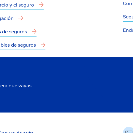
Com
rcio y el seguro
Segu
gación
End
s de seguros
bles de seguros
uiera que vayas
Seguro de auto