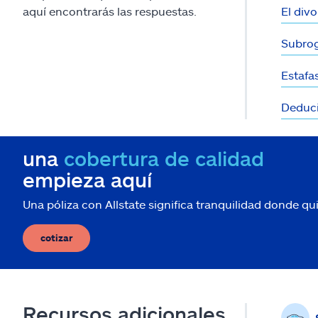
aquí encontrarás las respuestas.
El divo
Subro
Estafa
Deduci
una
cobertura de calidad
empieza aquí
Una póliza con Allstate significa tranquilidad donde q
cotizar
Recursos adicionales