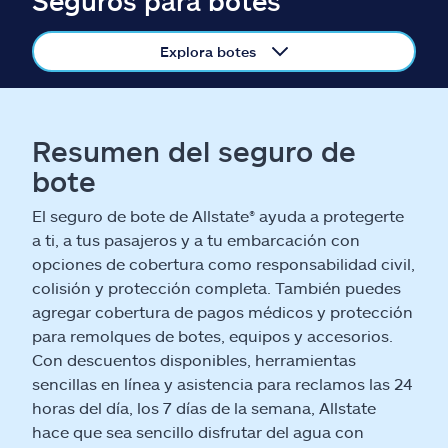
Seguros para botes
Reclamos
Explora botes
Asistencia y apoyo
Buscar agente
Resumen del seguro de
Explore Allstate
bote
El seguro de bote de Allstate® ayuda a protegerte
Ashburn, VA 20146
a ti, a tus pasajeros y a tu embarcación con
opciones de cobertura como responsabilidad civil,
colisión y protección completa. También puedes
English
agregar cobertura de pagos médicos y protección
para remolques de botes, equipos y accesorios.
Con descuentos disponibles, herramientas
sencillas en línea y asistencia para reclamos las 24
horas del día, los 7 días de la semana, Allstate
hace que sea sencillo disfrutar del agua con