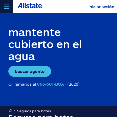
iniciar sesión
seleccionar un producto para
cotizar
mantente
cubierto en el
agua
Select a Product
ir
continuar una cotización
buscar agente
O, llámanos al
866-601-BOAT
(2628)
Seguros y más
Recursos
Seguros para botes