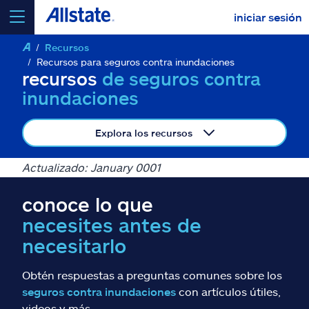
iniciar sesión
Recursos
seleccionar un producto para
cotizar
Recursos para seguros contra inundaciones
recursos
de seguros contra
inundaciones
Explora los recursos
Select a Product
Actualizado: January 0001
ir
continuar una cotización
conoce lo que
necesites antes de
Seguros y más
necesitarlo
Recursos
Obtén respuestas a preguntas comunes sobre los
seguros contra inundaciones
con artículos útiles,
videos y más.