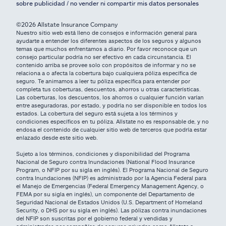
sobre publicidad / no vender ni compartir mis datos personales
©2026 Allstate Insurance Company
Nuestro sitio web está lleno de consejos e información general para
ayudarte a entender los diferentes aspectos de los seguros y algunos
temas que muchos enfrentamos a diario. Por favor reconoce que un
consejo particular podría no ser efectivo en cada circunstancia. El
contenido arriba se provee solo con propósitos de informar y no se
relaciona a o afecta la cobertura bajo cualquiera póliza específica de
seguro. Te animamos a leer tu póliza específica para entender por
completa tus coberturas, descuentos, ahorros u otras características.
Las coberturas, los descuentos, los ahorros o cualquier función varían
entre aseguradoras, por estado, y podría no ser disponible en todos los
estados. La cobertura del seguro está sujeta a los términos y
condiciones específicos en tu póliza. Allstate no es responsable de, y no
endosa el contenido de cualquier sitio web de terceros que podría estar
enlazado desde este sitio web.
Sujeto a los términos, condiciones y disponibilidad del Programa
Nacional de Seguro contra Inundaciones (National Flood Insurance
Program, o NFIP por su sigla en inglés). El Programa Nacional de Seguro
contra Inundaciones (NFIP) es administrado por la Agencia Federal para
el Manejo de Emergencias (Federal Emergency Management Agency, o
FEMA por su sigla en inglés), un componente del Departamento de
Seguridad Nacional de Estados Unidos (U.S. Department of Homeland
Security, o DHS por su sigla en inglés). Las pólizas contra inundaciones
del NFIP son suscritas por el gobierno federal y vendidas y