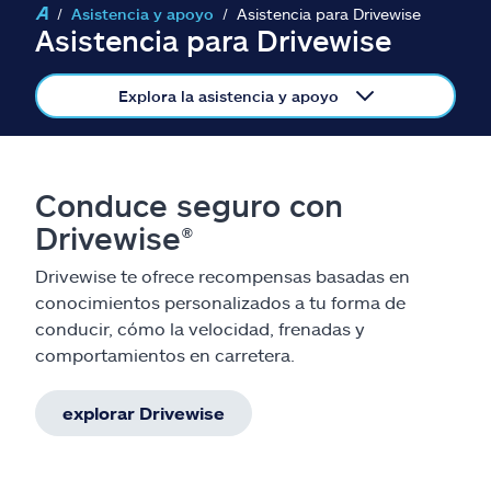
Reclamos
Asistencia y apoyo
Asistencia para Drivewise
Asistencia para Drivewise
Asistencia y apoyo
Explora la asistencia y apoyo
Buscar agente
Explore Allstate
Conduce seguro con
Drivewise®
Ashburn, VA 20146
Drivewise te ofrece recompensas basadas en
conocimientos personalizados a tu forma de
English
conducir, cómo la velocidad, frenadas y
comportamientos en carretera.
explorar Drivewise