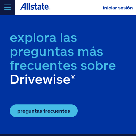
iniciar sesión
seleccionar un producto para
cotizar
explora las
preguntas más
frecuentes sobre
Select a Product
Drivewise
®
ir
continuar una cotización
Seguros y más
preguntas frecuentes
Recursos