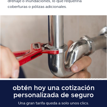
Reclamos
drenaje o inundaciones, lo que requeriría
coberturas o pólizas adicionales.
Asistencia y apoyo
Buscar agente
Explore Allstate
Ashburn, VA 20146
English
obtén hoy una cotización
personalizada de seguro
Una gran tarifa queda a solo unos clics.