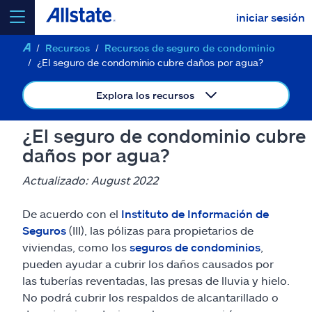
iniciar sesión
Recursos
Recursos de seguro de condominio
seleccionar un producto para
cotizar
¿El seguro de condominio cubre daños por agua?
Explora los recursos
¿El seguro de condominio cubre
Select a Product
daños por agua?
Actualizado: August 2022
ir
continuar una cotización
De acuerdo con el
Instituto de Información de
Seguros
(III), las pólizas para propietarios de
Seguros y más
viviendas, como los
seguros de condominios
,
pueden ayudar a cubrir los daños causados por
Recursos
las tuberías reventadas, las presas de lluvia y hielo.
No podrá cubrir los respaldos de alcantarillado o