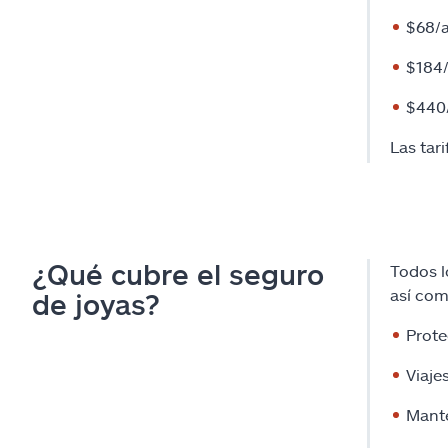
$68/a
$184/
$440/
Las tar
¿Qué cubre el seguro
Todos l
así com
de joyas?
Prote
Viaje
Mante