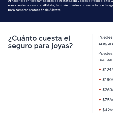
Al hacer clic en "cotizar" saldrás de Allstate.com y serás dirigido al sitio
eres cliente de casa con Allstate, también puedes comunicarte con tu ag
para comprar protección de Allstate.
¿Cuánto cuesta el
Puedes 
asegura
seguro para joyas?
Puedes 
real pa
$124/
$180/
$260/
$75/a
$42/a