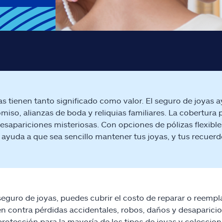
as tienen tanto significado como valor. El seguro de joyas 
iso, alianzas de boda y reliquias familiares. La cobertura 
sapariciones misteriosas. Con opciones de pólizas flexible
e ayuda a que sea sencillo mantener tus joyas, y tus recuerd
seguro de joyas, puedes cubrir el costo de reparar o reempla
n contra pérdidas accidentales, robos, daños y desaparicion
protección para la mayoría de los tipos de joyas y coleccion