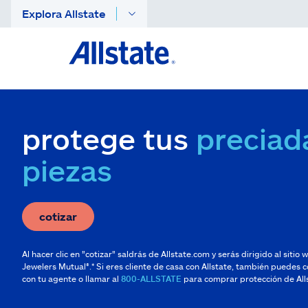
Explora Allstate
protege tus
preciad
piezas
cotizar
Al hacer clic en "cotizar" saldrás de Allstate.com y serás dirigido al sitio
Jewelers Mutual®.* Si eres cliente de casa con Allstate, también puedes 
con tu agente o llamar al
800-ALLSTATE
para comprar protección de All