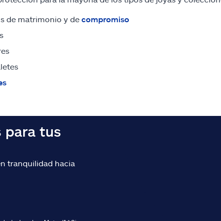
os de matrimonio y de
compromiso
s
res
letes
es
 para tus
ten tranquilidad hacia