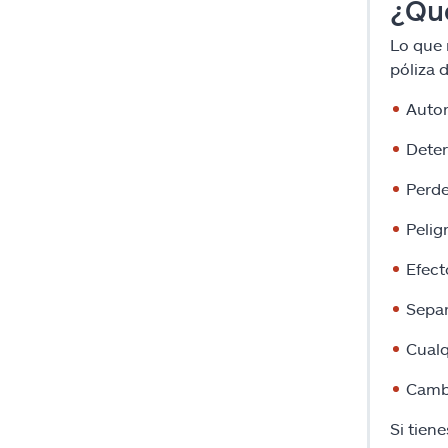
¿Qué
Lo que 
póliza 
Autor
Deter
Perde
Pelig
Efect
Separ
Cualq
Cambi
Si tien