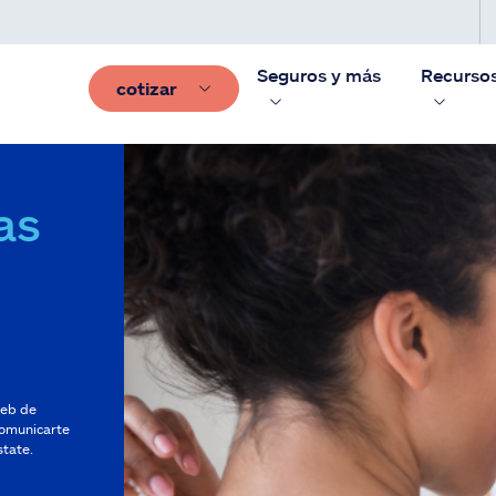
Seguros y más
Recurso
cotizar
as
 web de
comunicarte
state.