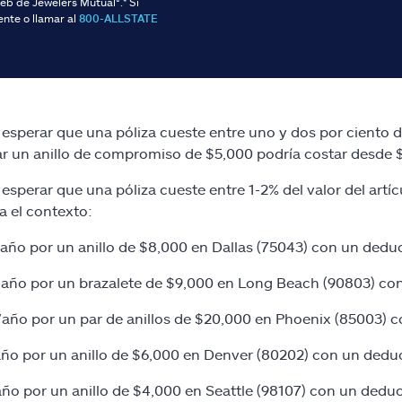
 web de Jewelers Mutual®.* Si
ente o llamar al
800-ALLSTATE
esperar que una póliza cueste entre uno y dos por ciento de
r un anillo de compromiso de $5,000 podría costar desde $
esperar que una póliza cueste entre 1-2% del valor del artí
ra el contexto:
año por un anillo de $8,000 en Dallas (75043) con un dedu
año por un brazalete de $9,000 en Long Beach (90803) co
año por un par de anillos de $20,000 en Phoenix (85003) c
ño por un anillo de $6,000 en Denver (80202) con un deduc
ño por un anillo de $4,000 en Seattle (98107) con un deduc