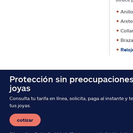
Anill
Arete
Colla
Braza
Reloj
Protección sin preocupaciones
joyas
Consulta tu tarifa en línea, solicita, paga al instante y 
tus joyas.
cotizar