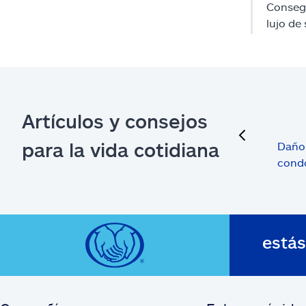
Consegu
lujo de
Artículos y consejos
previous
para la vida cotidiana
Daños
cond
está