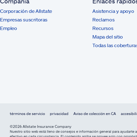
Compañía
Enlaces rápido
Corporación de Allstate
Asistencia y apoyo
Empresas suscritoras
Reclamos
Empleo
Recursos
Mapa del sitio
Todas las cobertura
términos de servicio
privacidad
Aviso de colección en CA
accesibil
©2026 Allstate Insurance Company
Nuestro sitio web está lleno de consejos e información general para ayudarte 
efectivo en cada circunstancia. El contenido arriba se provee solo con propósit