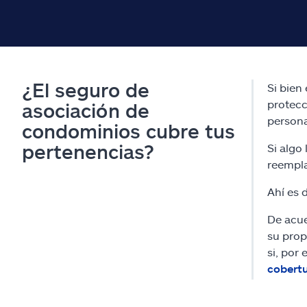
¿El seguro de
Si bien
protecc
asociación de
persona
condominios cubre tus
pertenencias?
Si algo
reempla
Ahí es 
De acu
su prop
si, por
cobertu