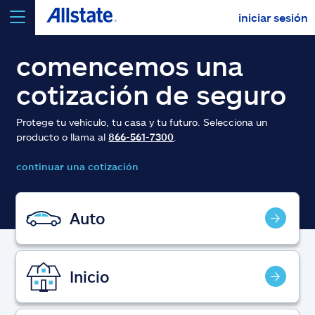
iniciar sesión
seleccionar un producto para
cotizar
comencemos una
cotización de seguro
Protege tu vehículo, tu casa y tu futuro. Selecciona un
producto o llama al
866-561-7300
.
Select a Product
continuar una cotización
ir
continuar una cotización
Auto
Seguros y más
Inicio
Recursos