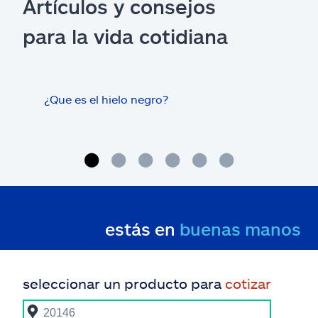
Artículos y consejos
para la vida cotidiana
¿Que es el hielo negro?
¿Los
con 
cas
estás en
buenas manos
seleccionar un producto para
cotizar