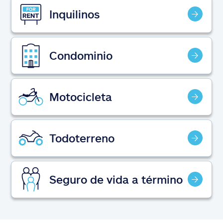
Reclamos
Inquilinos
Asistencia y apoyo
Condominio
Buscar agente
Explore Allstate
Motocicleta
Ashburn, VA 20146
Todoterreno
English
Seguro de vida a término