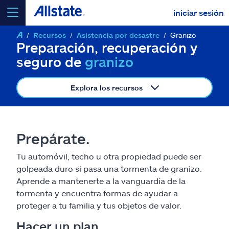
iniciar sesión
Recursos
Asistencia por desastre
Granizo
seleccionar un producto para
cotizar
Preparación, recuperación y
seguro de
granizo
Explora los recursos
Select a Product
Prepárate.
ir
continuar una cotización
Tu automóvil, techo u otra propiedad puede ser
golpeada duro si pasa una tormenta de granizo.
Seguros y más
Aprende a mantenerte a la vanguardia de la
tormenta y encuentra formas de ayudar a
Recursos
proteger a tu familia y tus objetos de valor.
Hacer un plan