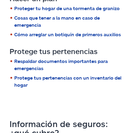
Reclamos
Proteger tu hogar de una tormenta de granizo
Asistencia y apoyo
Cosas que tener a la mano en caso de
emergencia
Buscar agente
Cómo arreglar un botiquín de primeros auxilios
Protege tus pertenencias
Explore Allstate
Respaldar documentos importantes para
emergencias
Ashburn, VA 20146
Protege tus pertenencias con un inventario del
hogar
English
Información de seguros:
¿qué cubre?