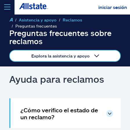
iniciar sesión
Asistencia y apoyo
Reclamos
seleccionar un producto para
cotizar
Preguntas frecuentes
Preguntas frecuentes sobre
reclamos
Explora la asistencia y apoyo
Select a Product
Ayuda para reclamos
ir
continuar una cotización
Seguros y más
¿Cómo verifico el estado de
Recursos
un reclamo?