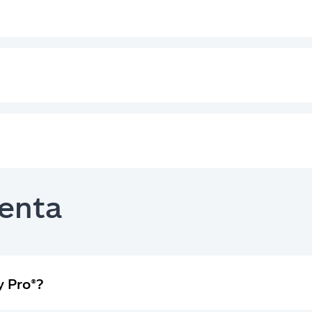
uenta
y Pro®?