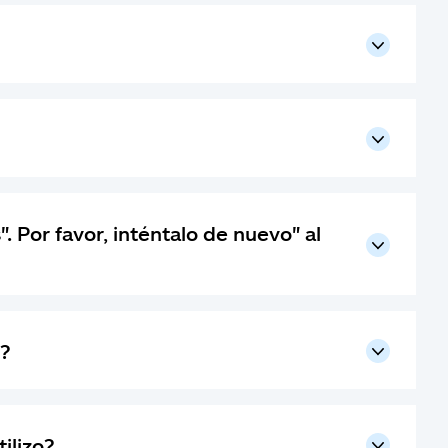
. Por favor, inténtalo de nuevo" al
o?
ilizo?