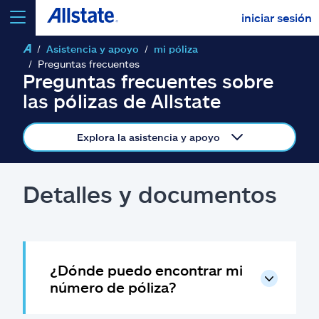
iniciar sesión
Asistencia y apoyo
mi póliza
seleccionar un producto para
cotizar
Preguntas frecuentes
Preguntas frecuentes sobre
las pólizas de Allstate
Explora la asistencia y apoyo
Select a Product
Detalles y documentos
ir
continuar una cotización
Seguros y más
¿Dónde puedo encontrar mi
Recursos
número de póliza?