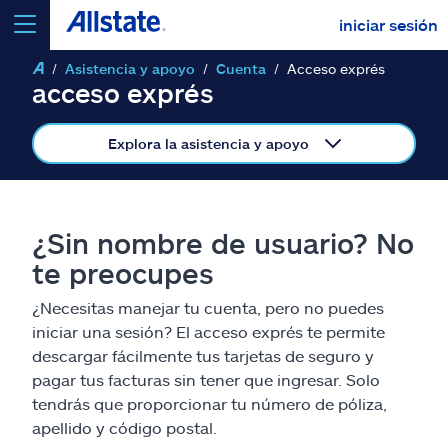
iniciar sesión
Asistencia y apoyo
Cuenta
Acceso exprés
seleccionar un producto para
cotizar
acceso exprés
Explora la asistencia y apoyo
Select a Product
¿Sin nombre de usuario? No
te preocupes
ir
continuar una cotización
¿Necesitas manejar tu cuenta, pero no puedes
iniciar una sesión? El acceso exprés te permite
Seguros y más
descargar fácilmente tus tarjetas de seguro y
pagar tus facturas sin tener que ingresar. Solo
Recursos
tendrás que proporcionar tu número de póliza,
apellido y código postal.