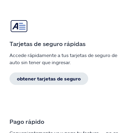
Reclamos
Asistencia y apoyo
Buscar agente
Tarjetas de seguro rápidas
Explore Allstate
Accede rápidamente a tus tarjetas de seguro de
auto sin tener que ingresar.
Ashburn, VA 20146
obtener tarjetas de seguro
English
Pago rápido
Convenientemente ve y paga tu factura — no es