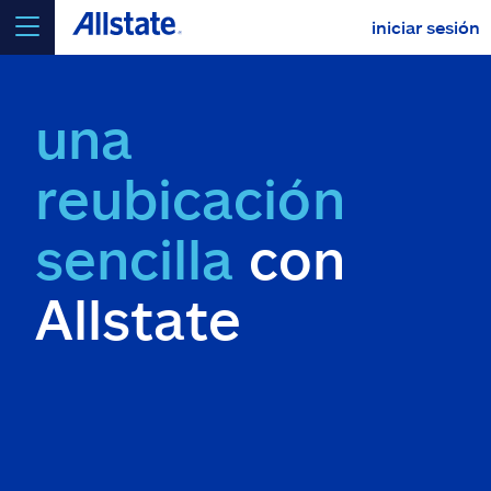
iniciar sesión
seleccionar un producto para
cotizar
una
reubicación
Select a Product
sencilla
con
Allstate
ir
continuar una cotización
Seguros y más
Recursos