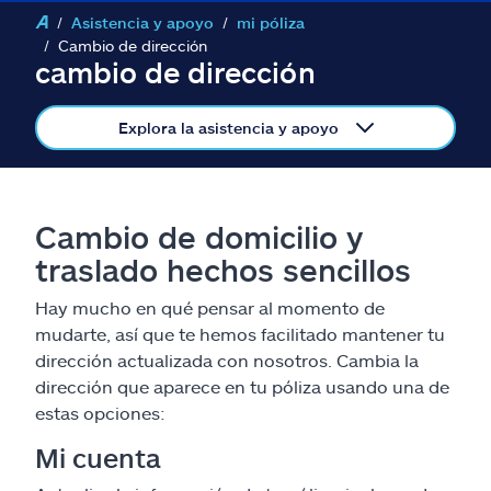
Reclamos
Asistencia y apoyo
mi póliza
Cambio de dirección
Asistencia y apoyo
cambio de dirección
Buscar agente
Explora la asistencia y apoyo
Explore Allstate
Cambio de domicilio y
Ashburn, VA 20146
traslado hechos sencillos
Hay mucho en qué pensar al momento de
English
mudarte, así que te hemos facilitado mantener tu
dirección actualizada con nosotros. Cambia la
dirección que aparece en tu póliza usando una de
estas opciones:
Mi cuenta