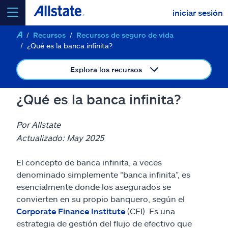
iniciar sesión
Recursos
Recursos de seguro de vida
seleccionar un producto para
cotizar
¿Qué es la banca infinita?
Explora los recursos
¿Qué es la banca infinita?
Select a Product
Por Allstate
ir
Actualizado: May 2025
continuar una cotización
El concepto de banca infinita, a veces
Seguros y más
denominado simplemente “banca infinita”, es
esencialmente donde los asegurados se
convierten en su propio banquero, según el
Recursos
Corporate Finance Institute
(CFI). Es una
estrategia de gestión del flujo de efectivo que