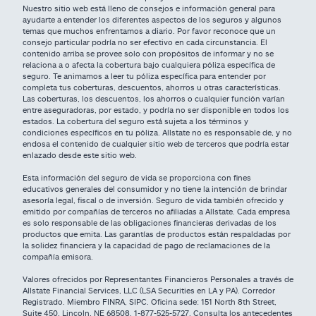
Nuestro sitio web está lleno de consejos e información general para
ayudarte a entender los diferentes aspectos de los seguros y algunos
temas que muchos enfrentamos a diario. Por favor reconoce que un
consejo particular podría no ser efectivo en cada circunstancia. El
contenido arriba se provee solo con propósitos de informar y no se
relaciona a o afecta la cobertura bajo cualquiera póliza específica de
seguro. Te animamos a leer tu póliza específica para entender por
completa tus coberturas, descuentos, ahorros u otras características.
Las coberturas, los descuentos, los ahorros o cualquier función varían
entre aseguradoras, por estado, y podría no ser disponible en todos los
estados. La cobertura del seguro está sujeta a los términos y
condiciones específicos en tu póliza. Allstate no es responsable de, y no
endosa el contenido de cualquier sitio web de terceros que podría estar
enlazado desde este sitio web.
Esta información del seguro de vida se proporciona con fines
educativos generales del consumidor y no tiene la intención de brindar
asesoría legal, fiscal o de inversión. Seguro de vida también ofrecido y
emitido por compañías de terceros no afiliadas a Allstate. Cada empresa
es solo responsable de las obligaciones financieras derivadas de los
productos que emita. Las garantías de productos están respaldadas por
la solidez financiera y la capacidad de pago de reclamaciones de la
compañía emisora.
Valores ofrecidos por Representantes Financieros Personales a través de
Allstate Financial Services, LLC (LSA Securities en LA y PA). Corredor
Registrado. Miembro FINRA, SIPC. Oficina sede: 151 North 8th Street,
Suite 450, Lincoln, NE 68508. 1-877-525-5727. Consulta los antecedentes