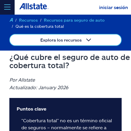
iniciar sesión
Recursos
Recursos para seguro de auto
seleccionar un producto para
cotizar
Qué es la cobertura total
Explora los recursos
¿Qué cubre el seguro de auto de
Select a Product
cobertura total?
ir
continuar una cotización
Por Allstate
Actualizado: January 2026
Seguros y más
Puntos clave
Recursos
“Cobertura total” no es un término oficial
de seguros – normalmente se refiere a