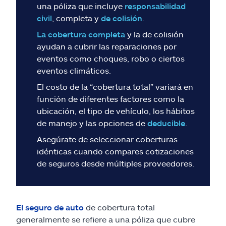
Reclamos
una póliza que incluye
responsabilidad
civil
, completa y
de colisión
.
Asistencia y apoyo
La cobertura completa
y la de colisión
ayudan a cubrir las reparaciones por
Buscar agente
eventos como choques, robo o ciertos
eventos climáticos.
Explore Allstate
El costo de la “cobertura total” variará en
función de diferentes factores como la
ubicación, el tipo de vehículo, los hábitos
Ashburn, VA 20146
de manejo y las opciones de
deducible
.
Asegúrate de seleccionar coberturas
English
idénticas cuando compares cotizaciones
de seguros desde múltiples proveedores.
El seguro de auto
de cobertura total
generalmente se refiere a una póliza que cubre