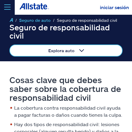
iniciar sesión
Seguro de auto
Seguro de responsabilidad civil
seleccionar un producto para
cotizar
Seguro de responsabilidad
civil
Explora auto
Select a Product
Cosas clave que debes
ir
continuar una cotización
saber sobre la cobertura de
responsabilidad civil
Seguros y más
La cobertura contra responsabilidad civil ayuda
a pagar facturas o daños cuando tienes la culpa.
Recursos
Hay dos tipos de responsabilidad civil: lesiones
corporales (alguien resulta herido) y daños a la