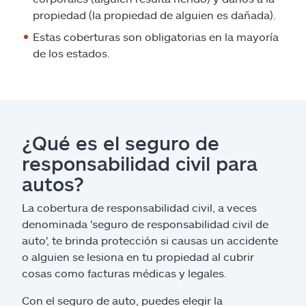
Reclamos
propiedad (la propiedad de alguien es dañada).
Estas coberturas son obligatorias en la mayoría
Asistencia y apoyo
de los estados.
Buscar agente
Explore Allstate
¿Qué es el seguro de
Ashburn, VA 20146
responsabilidad civil para
autos?
English
La cobertura de responsabilidad civil, a veces
denominada 'seguro de responsabilidad civil de
auto', te brinda protección si causas un accidente
o alguien se lesiona en tu propiedad al cubrir
cosas como facturas médicas y legales.
Con el seguro de auto, puedes elegir la