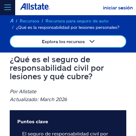
iniciar sesión
Recursos
Recursos para seguro de auto
seleccionar un producto para
cotizar
¿Qué es la responsabilidad por lesiones personales?
Explora los recursos
¿Qué es el seguro de
Select a Product
responsabilidad civil por
lesiones y qué cubre?
ir
continuar una cotización
Por Allstate
Actualizado: March 2026
Seguros y más
Recursos
Puntos clave
El seguro de responsabilidad civil por