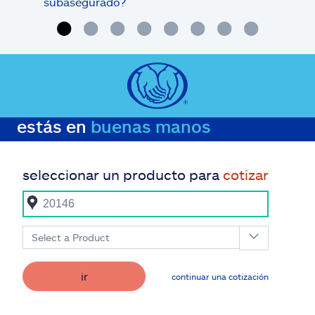
subasegurado?
méd
estás en
buenas manos
seleccionar un producto para
cotizar
Select a Product
ir
continuar una cotización