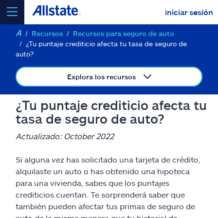
iniciar sesión
Recursos
Recursos para seguro de auto
seleccionar un producto para
cotizar
¿Tu puntaje crediticio afecta tu tasa de seguro de
auto?
Explora los recursos
Select a Product
¿Tu puntaje crediticio afecta tu
tasa de seguro de auto?
ir
continuar una cotización
Actualizado: October 2022
Si alguna vez has solicitado una tarjeta de crédito,
Seguros y más
alquilaste un auto o has obtenido una hipoteca
para una vivienda, sabes que los puntajes
Recursos
crediticios cuentan. Te sorprenderá saber que
también pueden afectar tus primas de seguro de
auto de la misma manera que tu historial de