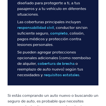
Reclamos
diseñado para protegerte a ti, a tus
pasajeros y a tu vehículo en diferentes
Asistencia y apoyo
situaciones.
Las coberturas principales incluyen
Buscar agente
responsabilidad civil
, conductor sin/sin
suficiente seguro,
completo
, colisión,
pagos médicos y protección contra
Explore Allstate
lesiones personales.
Se pueden agregar protecciones
Ashburn, VA 20146
opcionales adicionales (como reembolso
de alquiler,
cobertura de brecha
o
English
reemplazo de auto nuevo) según tus
necesidades y
requisitos estatales
.
Si estás comprando un auto nuevo o buscando un
seguro de auto, es probable que necesites