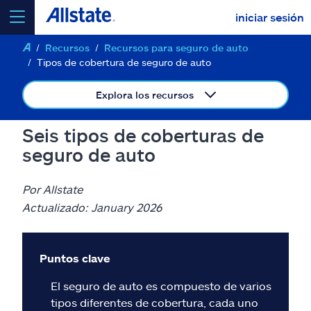
iniciar sesión
Recursos
Recursos para seguro de auto
seleccionar un producto para
cotizar
Tipos de cobertura de seguro de auto
Explora los recursos
Seis tipos de coberturas de
Select a Product
seguro de auto
ir
continuar una cotización
Por Allstate
Actualizado: January 2026
Seguros y más
Puntos clave
Recursos
El seguro de auto es compuesto de varios
tipos diferentes de cobertura, cada uno