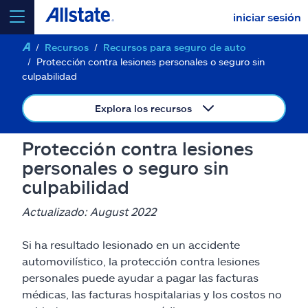
iniciar sesión
Recursos
Recursos para seguro de auto
seleccionar un producto para
cotizar
Protección contra lesiones personales o seguro sin
culpabilidad
Explora los recursos
Select a Product
Protección contra lesiones
personales o seguro sin
culpabilidad
ir
continuar una cotización
Actualizado: August 2022
Seguros y más
Si ha resultado lesionado en un accidente
automovilístico, la protección contra lesiones
Recursos
personales puede ayudar a pagar las facturas
médicas, las facturas hospitalarias y los costos no