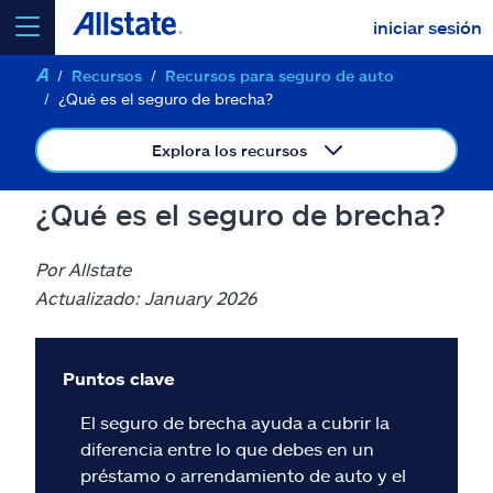
iniciar sesión
Recursos
Recursos para seguro de auto
seleccionar un producto para
cotizar
¿Qué es el seguro de brecha?
Explora los recursos
¿Qué es el seguro de brecha?
Select a Product
Por Allstate
ir
Actualizado: January 2026
continuar una cotización
Seguros y más
Puntos clave
El seguro de brecha ayuda a cubrir la
Recursos
diferencia entre lo que debes en un
préstamo o arrendamiento de auto y el