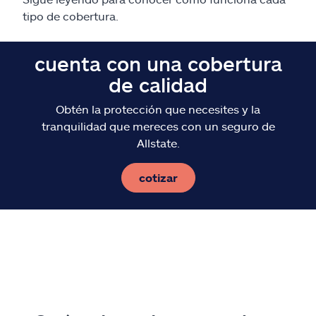
Reclamos
tipo de cobertura.
Asistencia y apoyo
cuenta con una cobertura
de calidad
Buscar agente
Obtén la protección que necesites y la
Explore Allstate
tranquilidad que mereces con un seguro de
Allstate.
Ashburn, VA 20146
cotizar
English