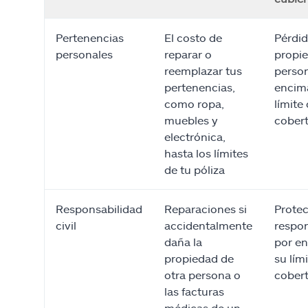
Pertenencias
El costo de
Pérdid
personales
reparar o
propi
reemplazar tus
person
pertenencias,
encim
como ropa,
límite
muebles y
cober
electrónica,
hasta los límites
de tu póliza
Responsabilidad
Reparaciones si
Protec
civil
accidentalmente
respon
daña la
por e
propiedad de
su lím
otra persona o
cober
las facturas
médicas de un