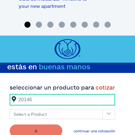
your new apartment
¿qui
de r
estás en
buenas manos
seleccionar un producto para
cotizar
Select a Product
ir
continuar una cotización