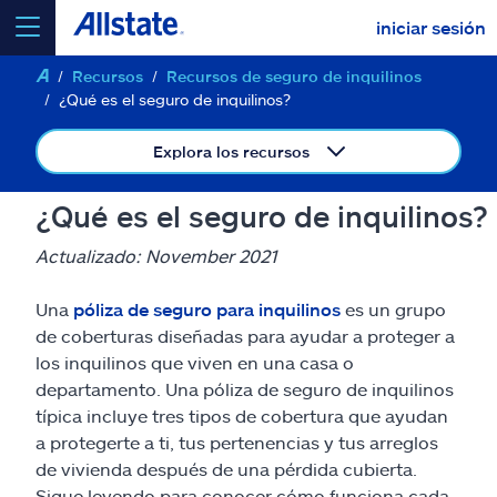
iniciar sesión
Recursos
Recursos de seguro de inquilinos
seleccionar un producto para
cotizar
¿Qué es el seguro de inquilinos?
Explora los recursos
¿Qué es el seguro de inquilinos?
Select a Product
Actualizado: November 2021
ir
continuar una cotización
Una
póliza de seguro para inquilinos
es un grupo
de coberturas diseñadas para ayudar a proteger a
los inquilinos que viven en una casa o
Seguros y más
departamento. Una póliza de seguro de inquilinos
típica incluye tres tipos de cobertura que ayudan
Recursos
a protegerte a ti, tus pertenencias y tus arreglos
de vivienda después de una pérdida cubierta.
Sigue leyendo para conocer cómo funciona cada