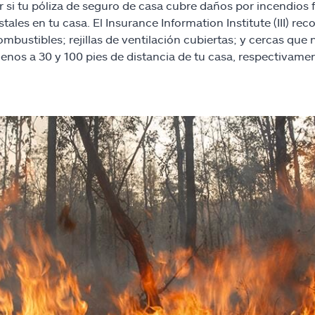
er si tu póliza de seguro de casa cubre daños por incendios
tales en tu casa. El Insurance Information Institute (III) r
ombustibles; rejillas de ventilación cubiertas; y cercas qu
enos a 30 y 100 pies de distancia de tu casa, respectivamen