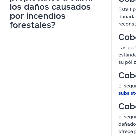
los daños causados
Este ti
por incendios
dañada 
forestales?
reconst
Cob
Las per
estánda
su póli
Cobe
El segu
subsist
Cobe
El segu
dañados
ofrece 