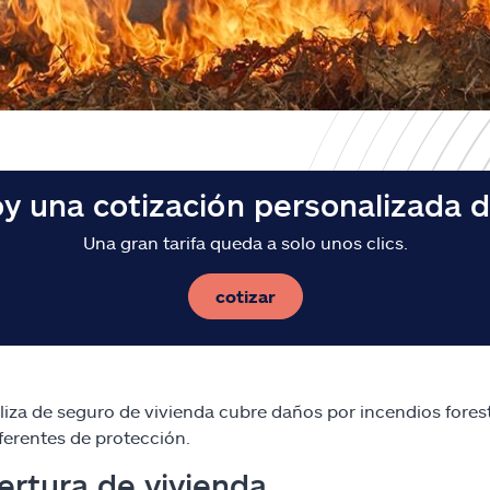
y una cotización personalizada 
Una gran tarifa queda a solo unos clics.
cotizar
óliza de seguro de vivienda cubre daños por incendios fore
iferentes de protección.
rtura de vivienda