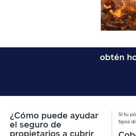
obtén ho
¿Cómo puede ayudar
Si tu p
tipos d
el seguro de
propietarios a cubrir
Cobe