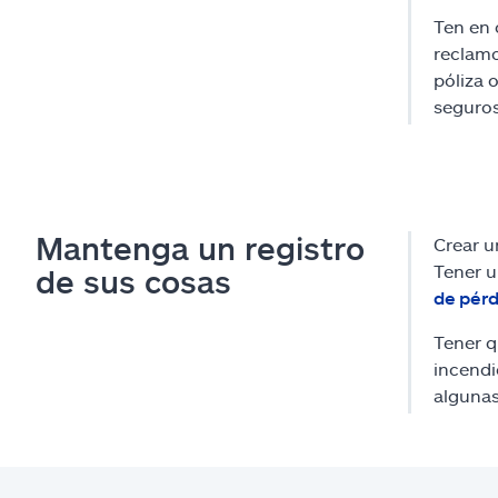
Ten en 
reclamo
póliza 
seguros
Mantenga un registro
Crear 
Tener u
de sus cosas
de pérd
Tener q
incendi
algunas