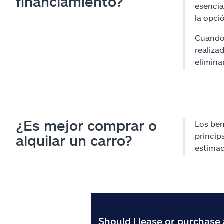
financiamiento?
esencia
la opci
Cuando 
realiza
elimina
¿Es mejor comprar o
Los ben
princip
alquilar un carro?
estimad