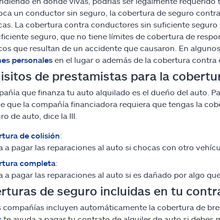
diendo en dónde vivas, podrías ser legalmente requerido te
oca un conductor sin seguro, la cobertura de seguro contr
as. La cobertura contra conductores sin suficiente seguro
uficiente seguro, que no tiene límites de cobertura de respon
os que resultan de un accidente que causaron. En algunos
nes personales
en el lugar o además de la cobertura contra 
isitos de prestamistas para la cobertu
añía que finanza tu auto alquilado es el dueño del auto. Par
e que la compañía financiadora requiera que tengas la cober
o de auto, dice la III.
tura de colisión
:
 a pagar las reparaciones al auto si chocas con otro vehícul
rtura completa
:
 a pagar las reparaciones al auto si es dañado por algo qu
rturas de seguro incluidas en tu contra
compañías incluyen automáticamente la cobertura de brecha
s
te ayuda a pagar tu contrato de alquiler de auto si debes 