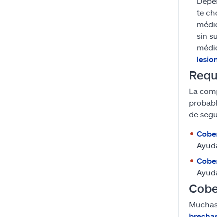
Depen
te ch
médic
sin s
médic
lesio
Requ
La comp
probabl
de segur
Cober
Ayuda
Cobe
Ayuda
Cobe
Muchas 
brecha