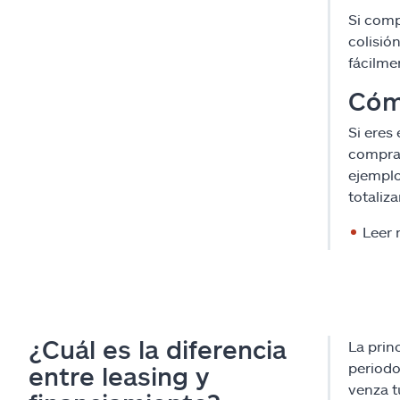
Si comp
colisió
fácilme
Cómo
Si eres
comprar
ejemplo
totaliz
Leer
¿Cuál es la diferencia
La prin
periodo
entre leasing y
venza t