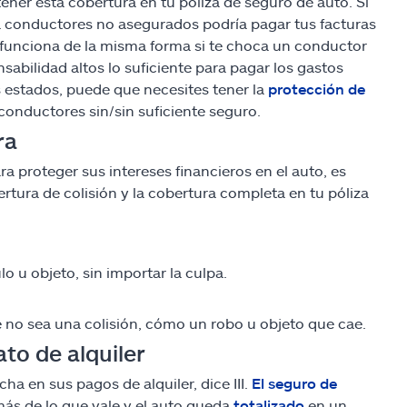
ner esta cobertura en tu póliza de seguro de auto. Si
a conductores no asegurados podría pagar tus facturas
 funciona de la misma forma si te choca un conductor
sabilidad altos lo suficiente para pagar los gastos
 estados, puede que necesites tener la
protección de
conductores sin/sin suficiente seguro.
ra
a proteger sus intereses financieros en el auto, es
tura de colisión y la cobertura completa en tu póliza
o u objeto, sin importar la culpa.
e no sea una colisión, cómo un robo u objeto que cae.
to de alquiler
 en sus pagos de alquiler, dice III.
El seguro de
más de lo que vale y el auto queda
totalizado
en un