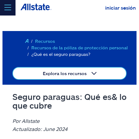
iniciar sesión
Saltar al contenido principal
Su ubicación está configurada para
Ashburn, VA
20146
Recursos
Editar ubicación
Recursos de la póliza de protección personal
seleccionar un producto para
cotizar
¿Qué es el seguro paraguas?
continuar una cotización
Explora los recursos
Auto
Seguro paraguas: Qué es& lo
Casa
que cubre
Inquilinos
Por Allstate
Vida a término
Actualizado: June 2024