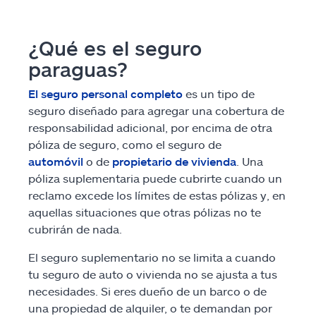
Condominio
¿Qué es el seguro
Motocicleta
paraguas?
Protección de ID
El seguro personal completo
es un tipo de
seguro diseñado para agregar una cobertura de
ATV/todoterreno
responsabilidad adicional, por encima de otra
póliza de seguro, como el seguro de
Vehículo recreacional
automóvil
o de
propietario de vivienda
. Una
póliza suplementaria puede cubrirte cuando un
Bote
reclamo excede los límites de estas pólizas y, en
aquellas situaciones que otras pólizas no te
Negocio
cubrirán de nada.
Mascota
El seguro suplementario no se limita a cuando
tu seguro de auto o vivienda no se ajusta a tus
Evento
necesidades. Si eres dueño de un barco o de
una propiedad de alquiler, o te demandan por
Viaje