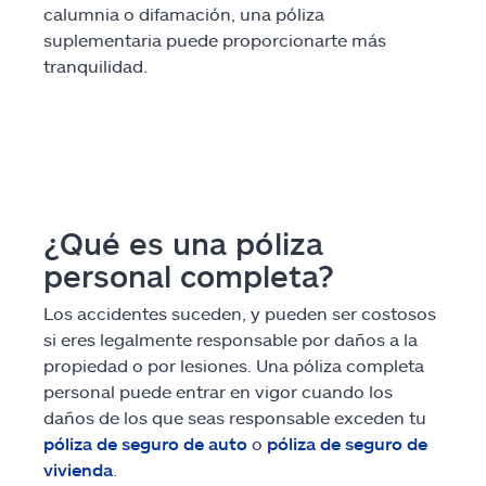
calumnia o difamación, una póliza
suplementaria puede proporcionarte más
Inundación
tranquilidad.
Arrendadores y huéspedes
Select a Product
ir
continuar una cotización
¿Qué es una póliza
Seguros y más
personal completa?
Recursos
Los accidentes suceden, y pueden ser costosos
si eres legalmente responsable por daños a la
propiedad o por lesiones. Una póliza completa
Reclamos
personal puede entrar en vigor cuando los
daños de los que seas responsable exceden tu
Asistencia y apoyo
póliza de seguro de auto
o
póliza de seguro de
vivienda
.