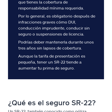
Reclamos
que tienes la cobertura de
responsabilidad mínima requerida.
Asistencia y apoyo
Por lo general, es obligatorio después de
infracciones graves cómo DUI,
conducción imprudente, conducir sin
Buscar agente
seguro o suspensiones de licencia.
Podrías deber mantenerla durante unos
Explore Allstate
tres años sin lapsos de cobertura.
Aunque la tarifa de presentación es
Ashburn, VA 20146
pequeña, tener un SR-22 tiende a
aumentar tu prima de seguro.
English
¿Qué es el seguro SR-22?
Un SR-22, también conocido como póliza