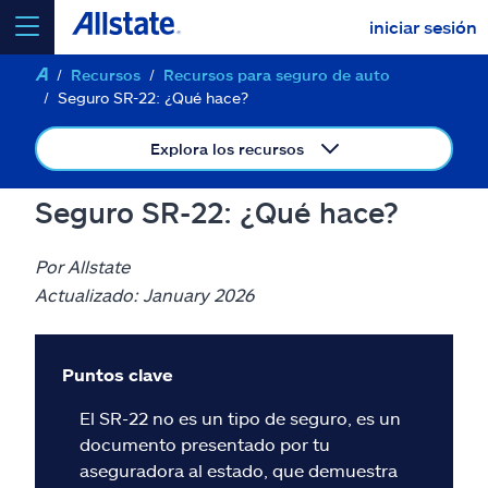
iniciar sesión
Recursos
Recursos para seguro de auto
seleccionar un producto para
cotizar
Seguro SR-22: ¿Qué hace?
Explora los recursos
Seguro SR-22: ¿Qué hace?
Select a Product
Por Allstate
ir
Actualizado: January 2026
continuar una cotización
Seguros y más
Puntos clave
El SR-22 no es un tipo de seguro, es un
Recursos
documento presentado por tu
aseguradora al estado, que demuestra