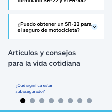
formulario SR-22 y el FR-44?
¿Puedo obtener un SR-22 para
el seguro de motocicleta?
Artículos y consejos
para la vida cotidiana
¿Qué significa estar
¿Qué
subasegurado?
méd