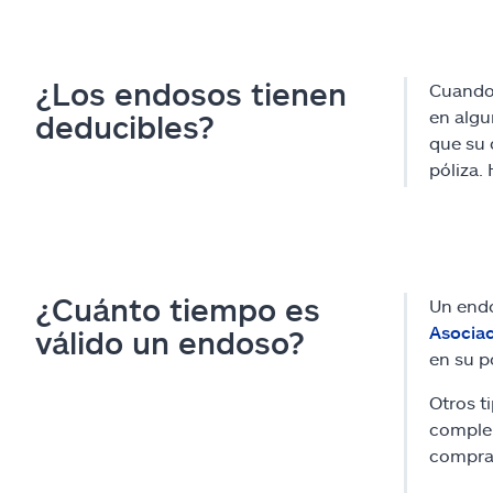
¿Los endosos tienen
Cuando 
en algu
deducibles?
que su 
póliza.
¿Cuánto tiempo es
Un endo
Asociac
válido un endoso?
en su p
Otros t
complem
compra