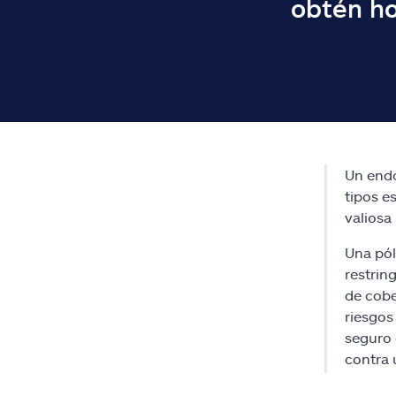
obtén ho
Un end
tipos e
valiosa
Una pól
restrin
de cobe
riesgos
seguro 
contra 