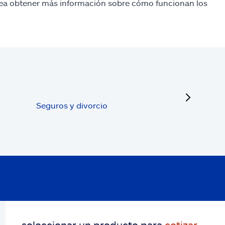
sea obtener más información sobre cómo funcionan los
next
Seguros y divorcio
seleccionar un producto para
cotizar