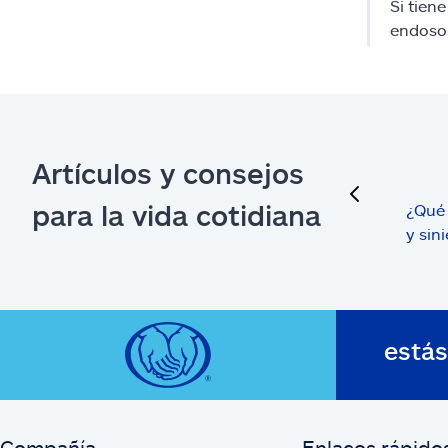
Si tien
endoso
Artículos y consejos
previous
para la vida cotidiana
¿Qué 
y sin
está
Compañía
Enlaces rápido