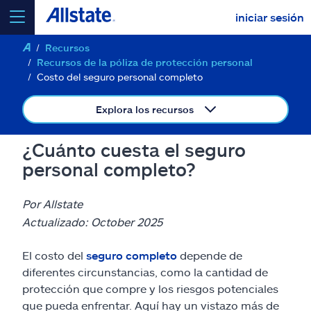
iniciar sesión
Recursos
seleccionar un producto para
cotizar
Recursos de la póliza de protección personal
Costo del seguro personal completo
Explora los recursos
Select a Product
¿Cuánto cuesta el seguro
personal completo?
ir
continuar una cotización
Por Allstate
Actualizado: October 2025
Seguros y más
El costo del
seguro completo
depende de
diferentes circunstancias, como la cantidad de
Recursos
protección que compre y los riesgos potenciales
que pueda enfrentar. Aquí hay un vistazo más de