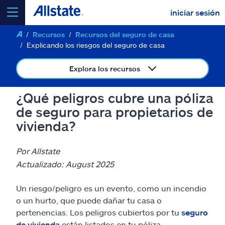
iniciar sesión
Recursos
Recursos del seguro de casa
seleccionar un producto para
cotizar
Explicando los riesgos del seguro de casa
Explora los recursos
¿Qué peligros cubre una póliza
Select a Product
de seguro para propietarios de
vivienda?
ir
continuar una cotización
Por Allstate
Actualizado: August 2025
Seguros y más
Un riesgo/peligro es un evento, como un incendio
Recursos
o un hurto, que puede dañar tu casa o
pertenencias. Los peligros cubiertos por tu
seguro
de vivienda
están listados en tu póliza.