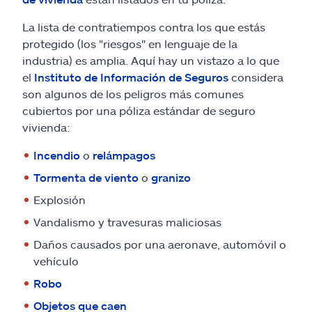
Reclamos
La lista de contratiempos contra los que estás
Asistencia y apoyo
protegido (los "riesgos" en lenguaje de la
industria) es amplia. Aquí hay un vistazo a lo que
el
Instituto de Información de Seguros
considera
Buscar agente
son algunos de los peligros más comunes
cubiertos por una póliza estándar de seguro
Explore Allstate
vivienda:
Incendio
o
relámpagos
Ashburn, VA 20146
Tormenta de viento
o
granizo
Explosión
English
Vandalismo y travesuras maliciosas
Daños causados por una aeronave, automóvil o
vehículo
Robo
Objetos que caen