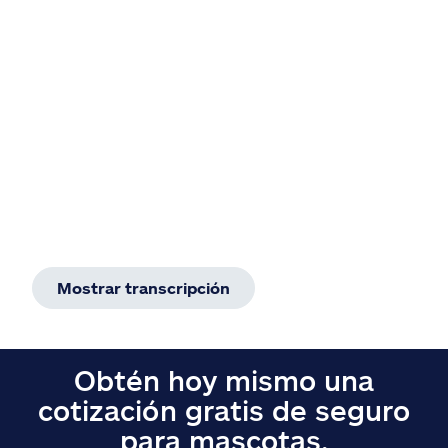
Reclamos
Asistencia y apoyo
Buscar agente
Explore Allstate
Ashburn, VA 20146
Mostrar transcripción
English
Obtén hoy mismo una
cotización gratis de seguro
para mascotas.