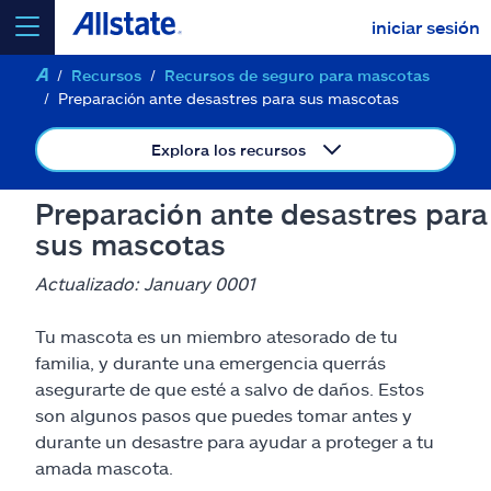
iniciar sesión
Recursos
Recursos de seguro para mascotas
seleccionar un producto para
cotizar
Preparación ante desastres para sus mascotas
Explora los recursos
Preparación ante desastres para
Select a Product
sus mascotas
Actualizado: January 0001
ir
continuar una cotización
Tu mascota es un miembro atesorado de tu
familia, y durante una emergencia querrás
Seguros y más
asegurarte de que esté a salvo de daños. Estos
son algunos pasos que puedes tomar antes y
Recursos
durante un desastre para ayudar a proteger a tu
amada mascota.