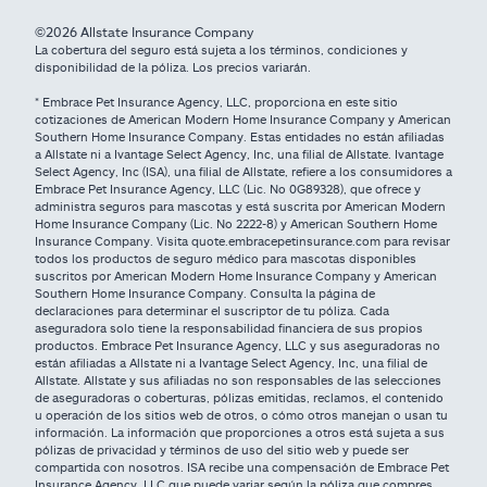
©2026 Allstate Insurance Company
La cobertura del seguro está sujeta a los términos, condiciones y
disponibilidad de la póliza. Los precios variarán.
* Embrace Pet Insurance Agency, LLC, proporciona en este sitio
cotizaciones de American Modern Home Insurance Company y American
Southern Home Insurance Company. Estas entidades no están afiliadas
a Allstate ni a Ivantage Select Agency, Inc, una filial de Allstate. Ivantage
Select Agency, Inc (ISA), una filial de Allstate, refiere a los consumidores a
Embrace Pet Insurance Agency, LLC (Lic. No 0G89328), que ofrece y
administra seguros para mascotas y está suscrita por American Modern
Home Insurance Company (Lic. No 2222-8) y American Southern Home
Insurance Company. Visita quote.embracepetinsurance.com para revisar
todos los productos de seguro médico para mascotas disponibles
suscritos por American Modern Home Insurance Company y American
Southern Home Insurance Company. Consulta la página de
declaraciones para determinar el suscriptor de tu póliza. Cada
aseguradora solo tiene la responsabilidad financiera de sus propios
productos. Embrace Pet Insurance Agency, LLC y sus aseguradoras no
están afiliadas a Allstate ni a Ivantage Select Agency, Inc, una filial de
Allstate. Allstate y sus afiliadas no son responsables de las selecciones
de aseguradoras o coberturas, pólizas emitidas, reclamos, el contenido
u operación de los sitios web de otros, o cómo otros manejan o usan tu
información. La información que proporciones a otros está sujeta a sus
pólizas de privacidad y términos de uso del sitio web y puede ser
compartida con nosotros. ISA recibe una compensación de Embrace Pet
Insurance Agency, LLC que puede variar según la póliza que compres.