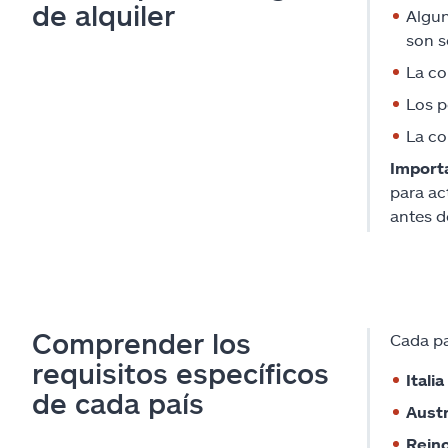
de alquiler
Algun
son s
La co
Los p
La co
Import
para ac
antes d
Comprender los
Cada pa
requisitos específicos
Italia
de cada país
Austr
Rein