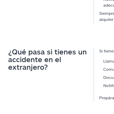
adec
Siempre
alquiler
¿Qué pasa si tienes un
Si tien
accidente en el
Llama
extranjero?
Comun
Docum
Notif
Prepára