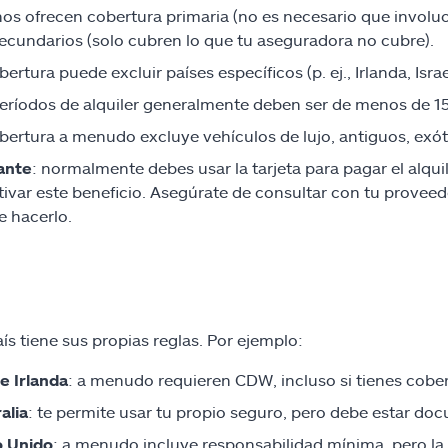
os ofrecen cobertura primaria (no es necesario que involuc
ecundarios (solo cubren lo que tu aseguradora no cubre).
bertura puede excluir países específicos (p. ej., Irlanda, Israe
eríodos de alquiler generalmente deben ser de menos de 15
bertura a menudo excluye vehículos de lujo, antiguos, exót
ante
: normalmente debes usar la tarjeta para pagar el alquil
tivar este beneficio. Asegúrate de consultar con tu provee
e hacerlo.
ís tiene sus propias reglas. Por ejemplo:
 e Irlanda
: a menudo requieren CDW, incluso si tienes cobert
alia
: te permite usar tu propio seguro, pero debe estar d
o Unido
: a menudo incluye responsabilidad mínima, pero la