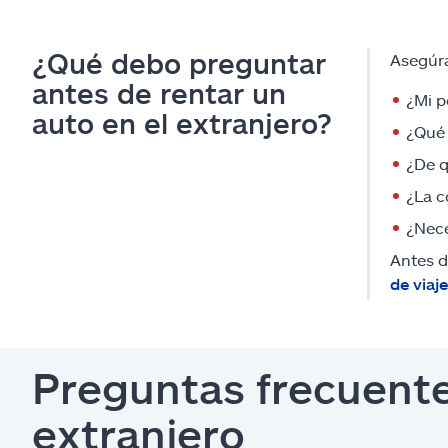
¿Qué debo preguntar
Asegúra
antes de rentar un
¿Mi p
auto en el extranjero?
¿Qué 
¿De q
¿La c
¿Nece
Antes d
de viaje
Preguntas frecuente
extranjero