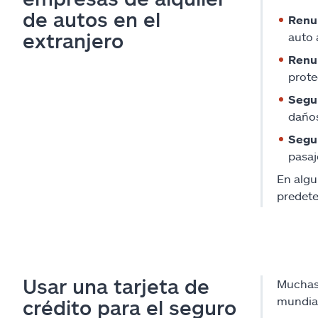
de autos en el
Renun
extranjero
auto 
Renu
prote
Segur
daños
Segu
pasaj
En algu
predet
Usar una tarjeta de
Muchas 
mundial
crédito para el seguro