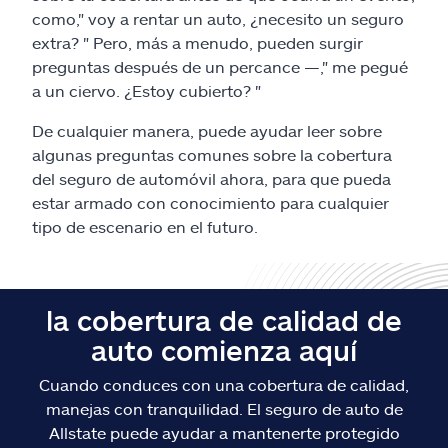
Reclamos
como," voy a rentar un auto, ¿necesito un seguro
extra? " Pero, más a menudo, pueden surgir
Asistencia y apoyo
preguntas después de un percance —," me pegué
a un ciervo. ¿Estoy cubierto? "
Buscar agente
De cualquier manera, puede ayudar leer sobre
algunas preguntas comunes sobre la cobertura
Explore Allstate
del seguro de automóvil ahora, para que pueda
estar armado con conocimiento para cualquier
tipo de escenario en el futuro.
Ashburn, VA 20146
English
la cobertura de calidad de
auto comienza aquí
Cuando conduces con una cobertura de calidad,
manejas con tranquilidad. El seguro de auto de
Allstate puede ayudar a mantenerte protegido