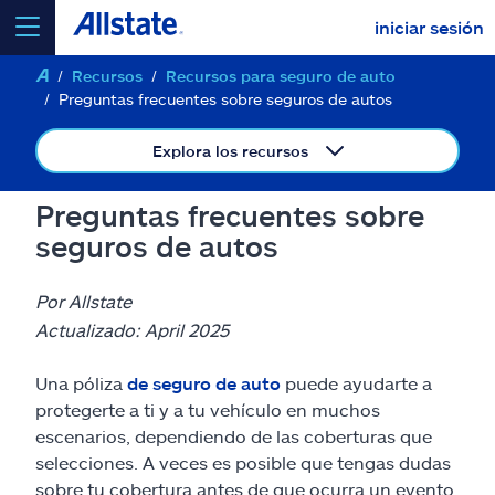
iniciar sesión
Recursos
Recursos para seguro de auto
seleccionar un producto para
cotizar
Preguntas frecuentes sobre seguros de autos
Explora los recursos
Preguntas frecuentes sobre
Select a Product
seguros de autos
ir
continuar una cotización
Por Allstate
Actualizado: April 2025
Seguros y más
Una póliza
de seguro de auto
puede ayudarte a
protegerte a ti y a tu vehículo en muchos
Recursos
escenarios, dependiendo de las coberturas que
selecciones. A veces es posible que tengas dudas
sobre tu cobertura antes de que ocurra un evento,