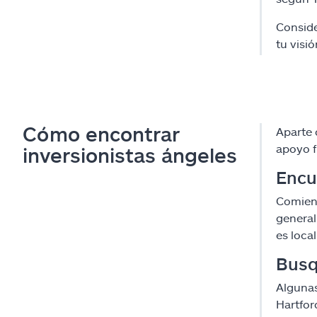
Conside
tu visi
Cómo encontrar
Aparte 
apoyo f
inversionistas ángeles
Encu
Comienz
general
es loca
Busq
Algunas
Hartfor