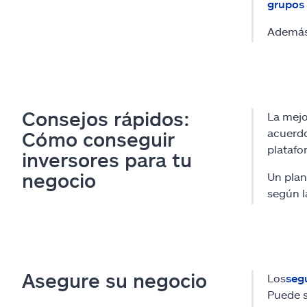
grupos 
Además,
Consejos rápidos:
La mejo
acuerd
Cómo conseguir
platafo
inversores para tu
negocio
Un plan
según 
Asegure su negocio
Los
seg
Puede s