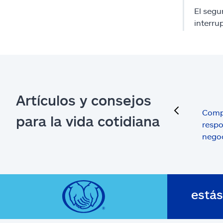
El segu
interru
Artículos y consejos
previous
Comp
para la vida cotidiana
respo
nego
está