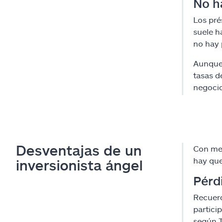
No h
Los pré
suele h
no hay 
Aunque 
tasas d
negocio
Desventajas de un
Con men
hay que
inversionista ángel
Pérd
Recuerd
partici
según T