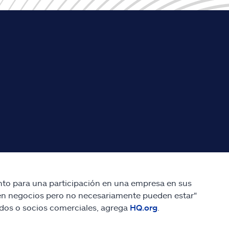
ento para una participación en una empresa en sus
a en negocios pero no necesariamente pueden estar"
ados o socios comerciales, agrega
HQ.org
.