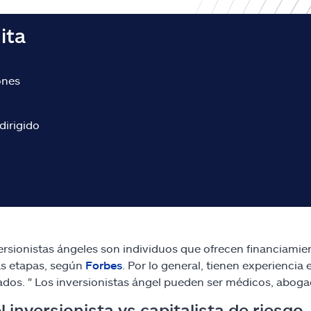
ita
ones
dirigido
ersionistas ángeles son individuos que ofrecen financiami
s etapas, según
Forbes
. Por lo general, tienen experienci
ados. " Los inversionistas ángel pueden ser médicos, abog
 inversionista vs capitalista de riesgo