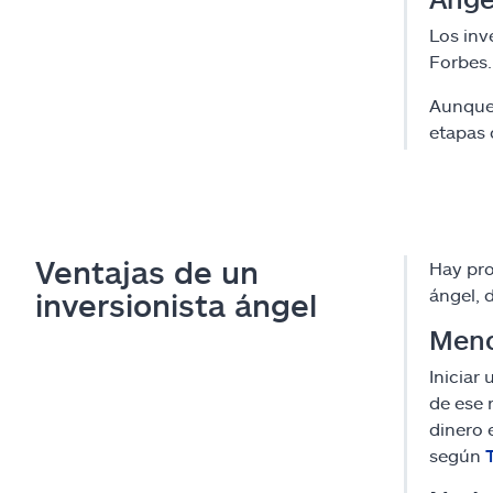
Los inv
Forbes.
Aunque 
etapas 
Ventajas de un
Hay pro
ángel, 
inversionista ángel
Meno
Iniciar
de ese 
dinero 
según