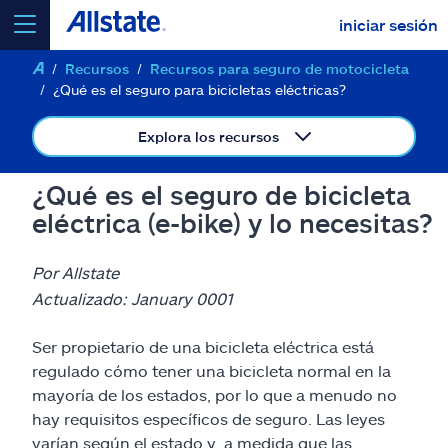
iniciar sesión
Recursos
Recursos para seguro de motocicleta
seleccionar un producto para
cotizar
¿Qué es el seguro para bicicletas eléctricas?
Explora los recursos
¿Qué es el seguro de bicicleta
Select a Product
eléctrica (e-bike) y lo necesitas?
ir
continuar una cotización
Por Allstate
Actualizado: January 0001
Seguros y más
Ser propietario de una bicicleta eléctrica está
regulado cómo tener una bicicleta normal en la
Recursos
mayoría de los estados, por lo que a menudo no
hay requisitos específicos de seguro. Las leyes
varían según el estado y, a medida que las