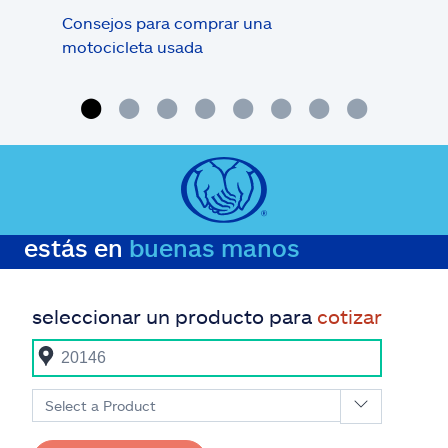
Consejos para comprar una
6 co
motocicleta usada
mot
de c
estás en
buenas manos
seleccionar un producto para
cotizar
Select a Product