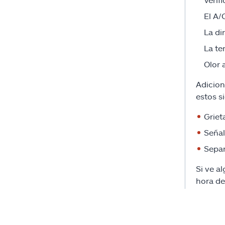
El A/
La di
La te
Olor
Adicion
estos s
Griet
Señal
Separ
Si ve a
hora de