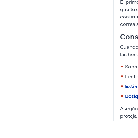
El prim
que te 
continu
correa 
Cons
Cuando 
las her
Sopor
Lente
Extin
Botiq
Asegúre
proteja