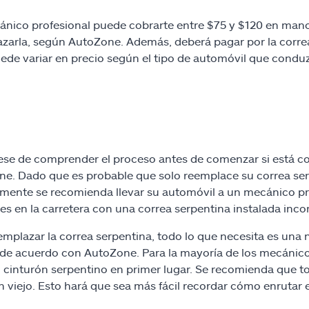
nico profesional puede cobrarte entre $75 y $120 en mano d
zarla, según AutoZone. Además, deberá pagar por la correa
ede variar en precio según el tipo de automóvil que conduz
se de comprender el proceso antes de comenzar si está co
e. Dado que es probable que solo reemplace su correa serpe
mente se recomienda llevar su automóvil a un mecánico pr
s en la carretera con una correa serpentina instalada inc
emplazar la correa serpentina, todo lo que necesita es una
 de acuerdo con AutoZone. Para la mayoría de los mecánicos
al cinturón serpentino en primer lugar. Se recomienda que t
n viejo. Esto hará que sea más fácil recordar cómo enrutar e