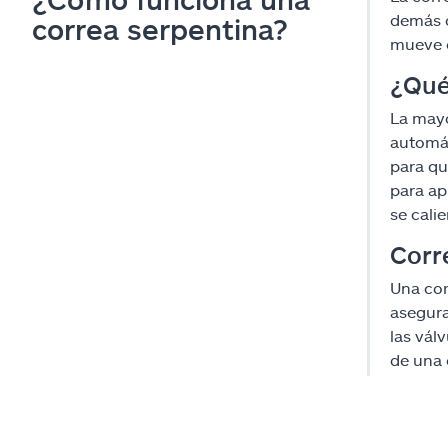
demás 
correa serpentina?
mueve c
¿Qué
La mayo
automát
para qu
para ap
se calie
Corr
Una cor
asegura
las vál
de una 