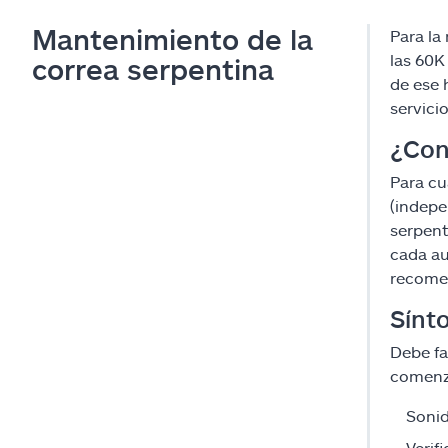
Mantenimiento de la
Para la
las 60K
correa serpentina
de ese 
servici
¿Con
Para cu
(indepe
serpent
cada au
recomen
Sínt
Debe fa
comenza
Sonid
Verif