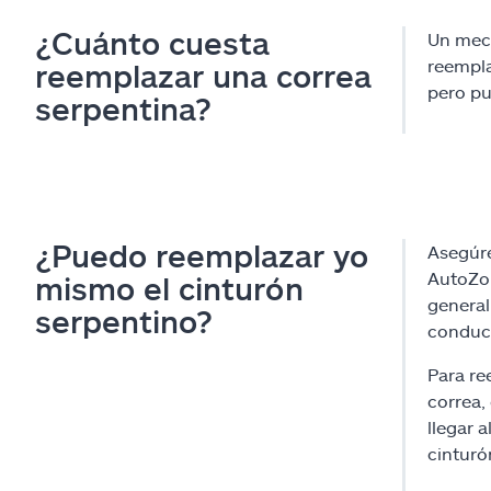
¿Cuánto cuesta
Un mecá
reempla
reemplazar una correa
pero pu
serpentina?
¿Puedo reemplazar yo
Asegúre
AutoZon
mismo el cinturón
general
serpentino?
conduce
Para re
correa,
llegar 
cinturó