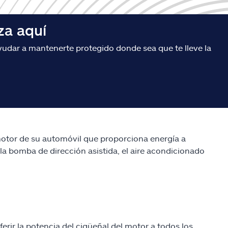
za aquí
udar a mantenerte protegido donde sea que te lleve la
motor de su automóvil que proporciona energía a
a bomba de dirección asistida, el aire acondicionado
ferir la potencia del cigüeñal del motor a todos los