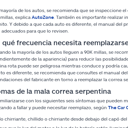
 mayoría de los autos, se recomienda que se inspeccione el
 millas, explica
AutoZone
. También es importante realizar i
hito. Y debido a que cada auto es diferente, el manual del pr
o adecuados para que lo revisen.
 qué frecuencia necesita reemplazarse
ando la mayoría de los autos lleguen a 90K millas, se reco
ndientemente de la apariencia) para reducir las posibilida
ina rota puede ser peligrosa mientras conduce y podría c
to es diferente, se recomienda que consultes el manual del 
daciones del fabricante en torno a reemplazar la correa se
omas de la mala correa serpentina
miliarizarse con los siguientes seis síntomas que pueden m
ndo a fallar y puede necesitar reemplazo, según
The Car 
o chirriante, chillido o chirriante desde debajo del capó de
ique que la luz del motor o la luz de la batería estén ilumina