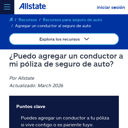
iniciar sesión
Recursos
Recursos para seguro de auto
seleccionar un producto para
cotizar
Agregar un conductor al seguro de auto
Explora los recursos
¿Puedo agregar un conductor a
Select a Product
mi póliza de seguro de auto?
ir
continuar una cotización
Por Allstate
Actualizado: March 2026
Seguros y más
Puntos clave
Recursos
Puedes agregar un conductor a tu póliza
si vive contigo o es pariente tuyo.