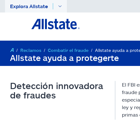
Explora Allstate
Reclamos
Combatir el fraude
Allstate ayuda a prot
Allstate ayuda a protegerte
Detección innovadora
El FBI 
fraude 
de fraudes
especia
ley y r
primas 