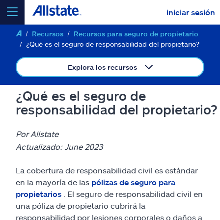
iniciar sesión
Recursos
Recursos para seguro de propietario
seleccionar un producto para
cotizar
¿Qué es el seguro de responsabilidad del propietario?
Explora los recursos
¿Qué es el seguro de
Select a Product
responsabilidad del propietario?
ir
continuar una cotización
Por Allstate
Actualizado: June 2023
Seguros y más
La cobertura de responsabilidad civil es estándar
en la mayoría de las
pólizas de seguro para
Recursos
propietarios
. El seguro de responsabilidad civil en
una póliza de propietario cubrirá la
responsabilidad por lesiones corporales o daños a