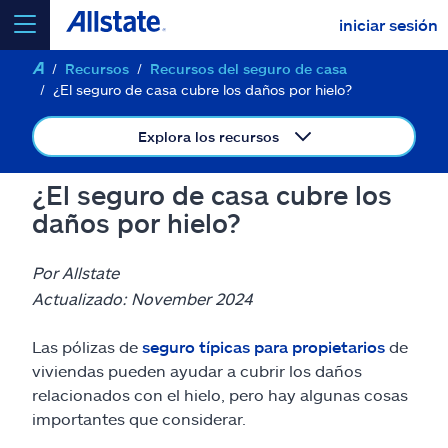
iniciar sesión
Recursos
Recursos del seguro de casa
seleccionar un producto para
cotizar
¿El seguro de casa cubre los daños por hielo?
Explora los recursos
¿El seguro de casa cubre los
Select a Product
daños por hielo?
ir
continuar una cotización
Por Allstate
Actualizado: November 2024
Seguros y más
Las pólizas de
seguro típicas para propietarios
de
viviendas pueden ayudar a cubrir los daños
Recursos
relacionados con el hielo, pero hay algunas cosas
importantes que considerar.