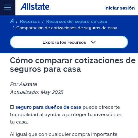
iniciar sesión
Recursos
Recursos del seguro de casa
seleccionar un producto para
cotizar
Comparación de cotizaciones de seguros de casa
Explora los recursos
Cómo comparar cotizaciones de
Select a Product
seguros para casa
ir
continuar una cotización
Por Allstate
Actualizado: May 2025
Seguros y más
El
seguro para dueños de casa
puede ofrecerte
tranquilidad al ayudar a proteger tu inversión en
Recursos
tu casa.
Al igual que con cualquier compra importante,