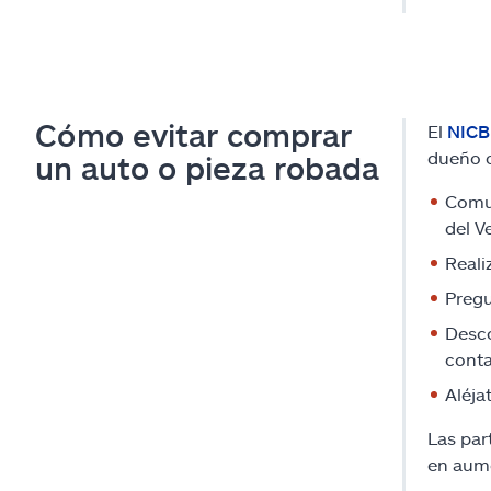
Cómo evitar comprar
El
NICB
dueño o
un auto o pieza robada
Comun
del V
Reali
Pregu
Desco
conta
Aléja
Las par
en aum