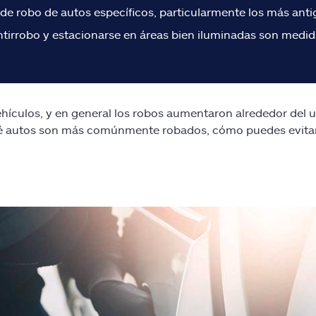
de robo de autos específicos, particularmente los más anti
a antirrobo y estacionarse en áreas bien iluminadas son med
hículos, y en general los robos aumentaron alrededor del u
é autos son más comúnmente robados, cómo puedes evitar