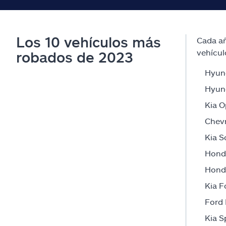
Los 10 vehículos más
Cada añ
vehícul
robados de 2023
Hyund
Hyun
Kia O
Chevr
Kia S
Hond
Honda
Kia F
Ford 
Kia S