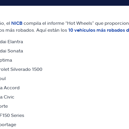
o, el
NICB
compila el informe “Hot Wheels” que proporcion
os más robados. Aquí están los
10 vehículos más robados 
ai Elantra
dai Sonata
ptima
olet Silverado 1500
oul
a Accord
 Civic
orte
F150 Series
portage