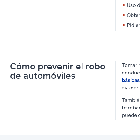
Uso d
Obten
Pidie
Cómo prevenir el robo
Tomar m
conduce
de automóviles
básicas
ayudar 
También
te roba
puede d