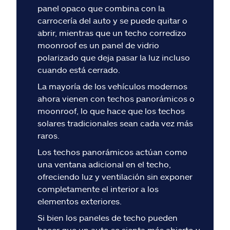
Reclamos
panel opaco que combina con la
carrocería del auto y se puede quitar o
Asistencia y apoyo
abrir, mientras que un techo corredizo
moonroof es un panel de vidrio
polarizado que deja pasar la luz incluso
Buscar agente
cuando está cerrado.
La mayoría de los vehículos modernos
Explore Allstate
ahora vienen con techos panorámicos o
moonroof, lo que hace que los techos
Ashburn, VA 20146
solares tradicionales sean cada vez más
raros.
English
Los techos panorámicos actúan como
una ventana adicional en el techo,
ofreciendo luz y ventilación sin exponer
completamente el interior a los
elementos exteriores.
Si bien los paneles de techo pueden
hacer que un auto se sienta más abierto y