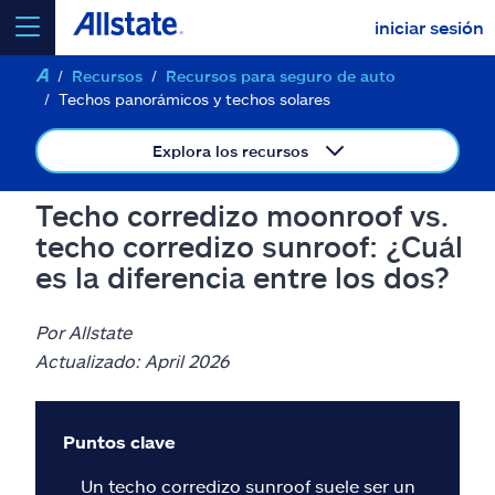
iniciar sesión
Recursos
Recursos para seguro de auto
seleccionar un producto para
cotizar
Techos panorámicos y techos solares
Explora los recursos
Techo corredizo moonroof vs.
Select a Product
techo corredizo sunroof: ¿Cuál
es la diferencia entre los dos?
ir
continuar una cotización
Por Allstate
Actualizado: April 2026
Seguros y más
Recursos
Puntos clave
Un techo corredizo sunroof suele ser un