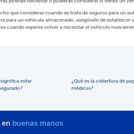
ras podrías necesitar o pudieras considerar si tienes un ve
ho que considerar cuando se trata de seguros para un aut
ra para un vehículo almacenado, asegúrate de establecer un
res cuando esperes volver a necesitar el vehículo nuevame
significa estar
¿Qué es la cobertura de pa
segurado?
médicos?
s en
buenas manos