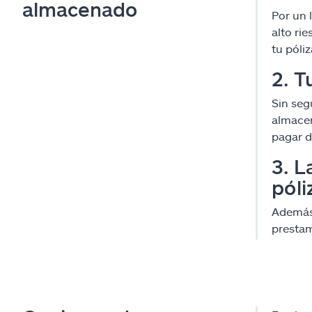
almacenado
Por un 
alto ri
tu póli
2. T
Sin seg
almacen
pagar de
3. L
póli
Además,
prestam