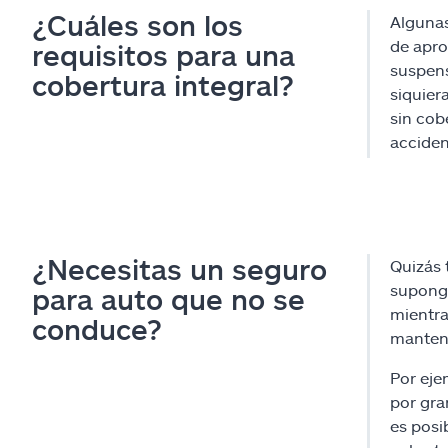
¿Cuáles son los
Algunas
de apro
requisitos para una
suspens
cobertura integral?
siquier
sin cob
acciden
¿Necesitas un seguro
Quizás 
suponga
para auto que no se
mientra
conduce?
mantene
Por eje
por gra
es posi