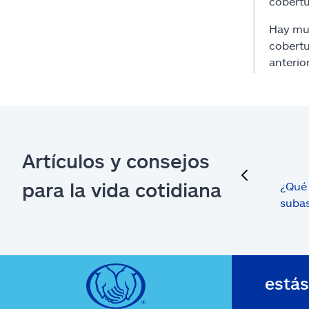
cobertu
Hay muc
cobertu
anterio
Artículos y consejos
previous
para la vida cotidiana
¿Qué 
suba
está