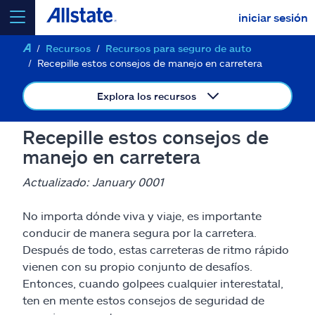
iniciar sesión
Recursos
Recursos para seguro de auto
seleccionar un producto para
cotizar
Recepille estos consejos de manejo en carretera
Explora los recursos
Recepille estos consejos de
Select a Product
manejo en carretera
Actualizado: January 0001
ir
continuar una cotización
No importa dónde viva y viaje, es importante
conducir de manera segura por la carretera.
Seguros y más
Después de todo, estas carreteras de ritmo rápido
vienen con su propio conjunto de desafíos.
Recursos
Entonces, cuando golpees cualquier interestatal,
ten en mente estos consejos de seguridad de