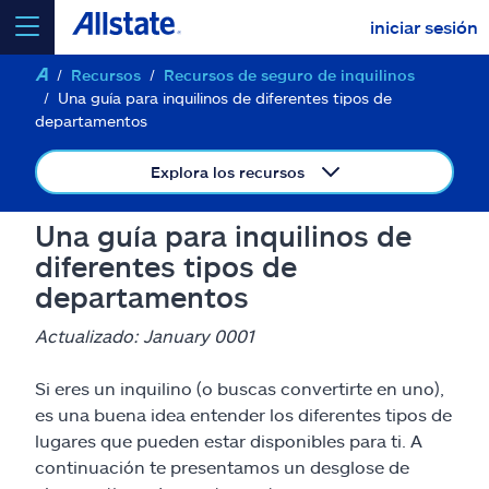
iniciar sesión
Recursos
Recursos de seguro de inquilinos
seleccionar un producto para
cotizar
Una guía para inquilinos de diferentes tipos de
departamentos
Explora los recursos
Select a Product
Una guía para inquilinos de
diferentes tipos de
departamentos
ir
continuar una cotización
Actualizado: January 0001
Seguros y más
Si eres un inquilino (o buscas convertirte en uno),
es una buena idea entender los diferentes tipos de
Recursos
lugares que pueden estar disponibles para ti. A
continuación te presentamos un desglose de