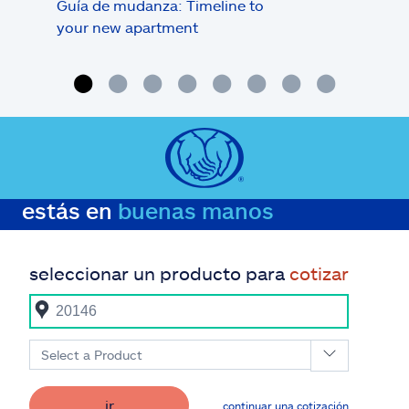
Guía de mudanza: Timeline to
Inqu
your new apartment
¿qui
de r
estás en
buenas manos
seleccionar un producto para
cotizar
Select a Product
ir
continuar una cotización