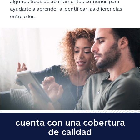
Reclamos
algunos tipos de apartamentos comunes para
ayudarte a aprender a identificar las diferencias
entre ellos.
Asistencia y apoyo
Buscar agente
Explore Allstate
Ashburn, VA 20146
English
cuenta con una cobertura
de calidad