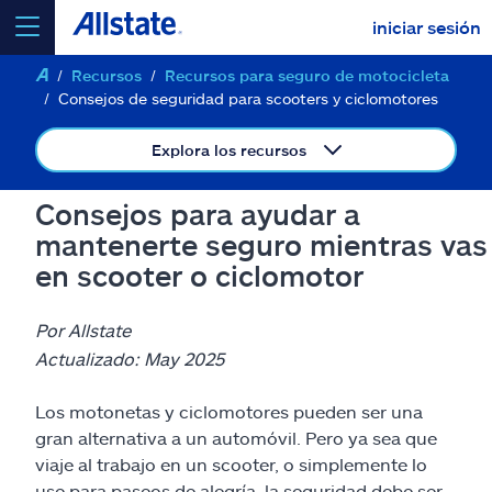
iniciar sesión
Recursos
Recursos para seguro de motocicleta
seleccionar un producto para
cotizar
Consejos de seguridad para scooters y ciclomotores
Explora los recursos
Consejos para ayudar a
Select a Product
mantenerte seguro mientras vas
en scooter o ciclomotor
ir
continuar una cotización
Por Allstate
Actualizado: May 2025
Seguros y más
Los motonetas y ciclomotores pueden ser una
Recursos
gran alternativa a un automóvil. Pero ya sea que
viaje al trabajo en un scooter, o simplemente lo
use para paseos de alegría, la seguridad debe ser