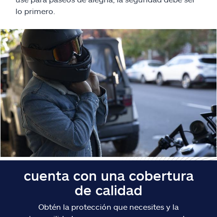
Reclamos
lo primero.
Asistencia y apoyo
Buscar agente
Explore Allstate
Ashburn, VA 20146
English
cuenta con una cobertura
de calidad
Obtén la protección que necesites y la